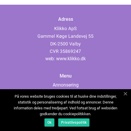
Adress
web:
www.klikko.dk
Menu
Annonsering
Om oss
På vores website bruges cookies til at huske dine indstillinger,
Cookies
statistik og personalisering af indhold og annoncer. Denne
information deles med tredjepart. Ved fortsat brug af websiden
Kontakta oss
godkender du cookiepolitikken.
Sitemap
Ok
Privatlivspolitik