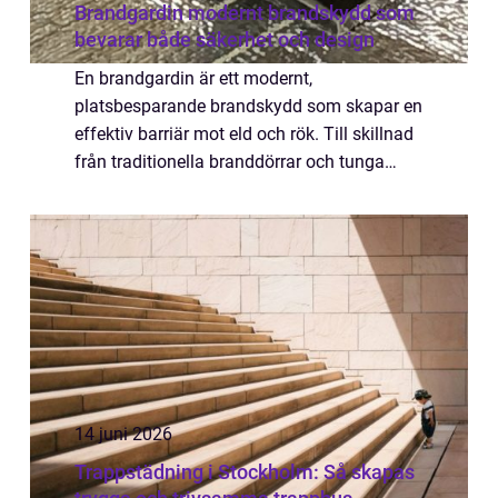
Brandgardin modernt brandskydd som
bevarar både säkerhet och design
En brandgardin är ett modernt,
platsbesparande brandskydd som skapar en
effektiv barriär mot eld och rök. Till skillnad
från traditionella branddörrar och tunga
portar rullas gardinen diskret upp när den
inte används, och fälls automatiskt ned vid
br...
14 juni 2026
Trappstädning i Stockholm: Så skapas