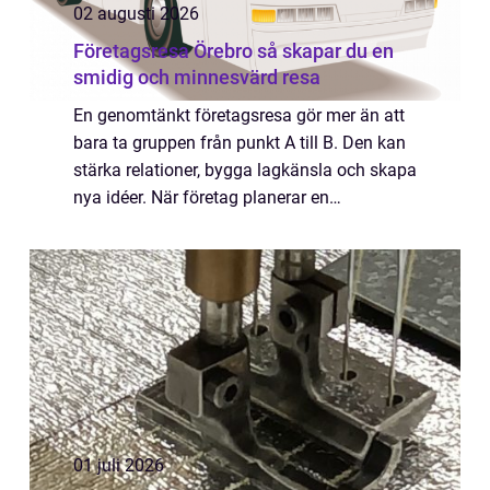
02 augusti 2026
Företagsresa Örebro så skapar du en
smidig och minnesvärd resa
En genomtänkt företagsresa gör mer än att
bara ta gruppen från punkt A till B. Den kan
stärka relationer, bygga lagkänsla och skapa
nya idéer. När företag planerar en
Företagsresa Örebro märks snabbt hur
avgörande det är med trygg logistik, tydlig
st...
01 juli 2026