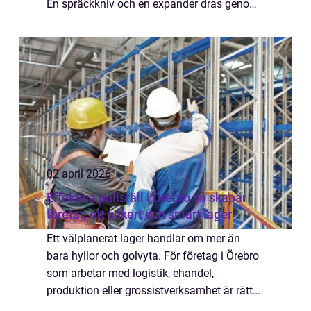
En spräckkniv och en expander dras genom
det gamla röret, krossar materialet och...
02 april 2026
Effektiva pallställ i Örebro så skapar
företag ett säkert och smart lager
Ett välplanerat lager handlar om mer än
bara hyllor och golvyta. För företag i Örebro
som arbetar med logistik, ehandel,
produktion eller grossistverksamhet är rätt
pallställ en avgörande pusselbit för att