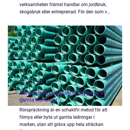
verksamheten främst handlar om jordbruk,
skogsbruk eller entreprenad. För den som vill
Köpa traktor Säffle handlar beslutet s&au...
05 april 2026
Rörspräckning: Schaktfri förnyelse av
gamla ledningar
Rörspräckning är en schaktfri metod för att
förnya eller byta ut gamla ledningar i
marken, utan att gräva upp hela sträckan.