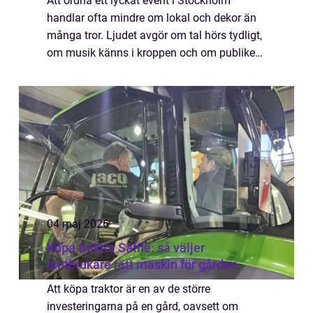
Att ordna ett lyckat event i Stockholm
handlar ofta mindre om lokal och dekor än
många tror. Ljudet avgör om tal hörs tydligt,
om musik känns i kroppen och om publiken
orkar vara kvar. Den som vill hyra
ljudanläggning S...
04 maj 2026
Köpa traktor Säffle: så väljer
lantbrukare rätt maskin för gården
Att köpa traktor är en av de större
investeringarna på en gård, oavsett om