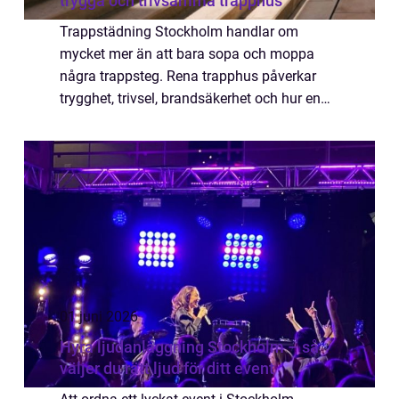
trygga och trivsamma trapphus
Trappstädning Stockholm handlar om
mycket mer än att bara sopa och moppa
några trappsteg. Rena trapphus påverkar
trygghet, trivsel, brandsäkerhet och hur en
fastighet uppfattas av både boende och
besökare. Fö...
01 juni 2026
Hyra ljudanläggning Stockholm – så
väljer du rätt ljud för ditt event