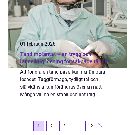
01 februari 2026
Tandimplantat – en trygg och
långsiktig lösning för saknade tänder
Att förlora en tand påverkar mer än bara
leendet. Tuggförmåga, tydligt tal och
självkänsla kan förändras över en natt.
Många vill ha en stabil och naturlig
ersättning som varken känn...
1
2
3
…
12