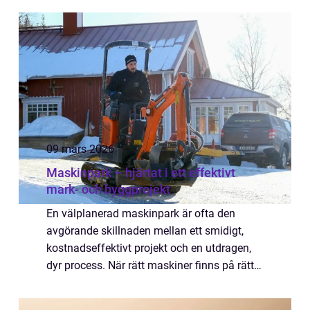
spara tid, utrymme och pengar. Genomtänkt
la...
09 mars 2026
Maskinpark – hjärtat i ett effektivt
mark- och byggprojekt
En välplanerad maskinpark är ofta den
avgörande skillnaden mellan ett smidigt,
kostnadseffektivt projekt och en utdragen,
dyr process. När rätt maskiner finns på rätt
plats, i rätt tid, minskar stillestå...