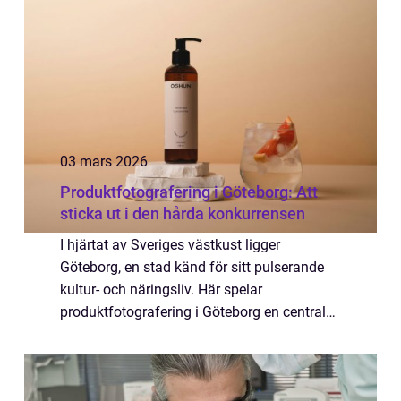
03 mars 2026
Produktfotografering i Göteborg: Att
sticka ut i den hårda konkurrensen
I hjärtat av Sveriges västkust ligger
Göteborg, en stad känd för sitt pulserande
kultur- och näringsliv. Här spelar
produktfotografering i Göteborg en central
roll i att stärka lokala företags visuell...