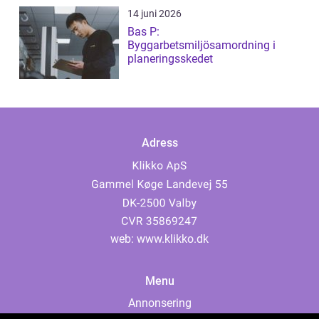
14 juni 2026
Bas P:
Byggarbetsmiljösamordning i
planeringsskedet
Adress
web:
www.klikko.dk
Menu
Annonsering