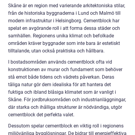
Skåne är en region med varierande arkitektoniska stilar,
från de historiska byggnaderna i Lund och Malmö till
modern infrastruktur i Helsingborg. Cementblock har
spelat en avgörande roll i att forma dessa städer och
samhällen. Regionens unika klimat och befolkade
områden kräver byggnader som inte bara är estetiskt
tilltalande, utan också praktiska och hållbara.
I bostadsområden används cementblock ofta vid
konstruktionen av murar och fundament som behöver
stå emot både tidens och vädrets påverkan. Deras
tåliga natur gör dem idealiska för att hantera det
fuktiga och ibland blåsiga klimatet som är vanligt i
Skåne. För jordbruksområden och industrianläggningar,
där starka och ihålliga strukturer är nödvändiga, utgör
cementblock det perfekta valet.
Dessutom spelar cementblock en viktig roll i regionens
miljövänliga bygglösningar. De bidrar till energieffektiva