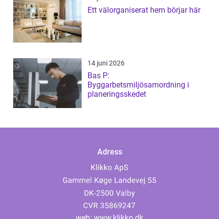
Ett välorganiserat hem börjar här
14 juni 2026
Bas P:
Byggarbetsmiljösamordning i
planeringsskedet
Adress
web:
www.klikko.dk