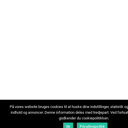
På vores website bruges cookies til at huske dine indstillinger, statistik o
indhold og annoncer. Denne information deles med tredjepart. Ved fortsa
godkender du cookiepolitikken.
Ok
Privatlivspolitik