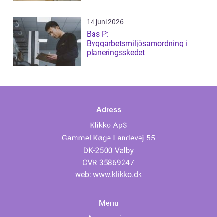
14 juni 2026
Bas P:
Byggarbetsmiljösamordning i
planeringsskedet
Adress
web:
www.klikko.dk
Menu