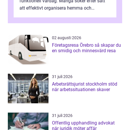
funktionell vardag. Många söker efter sätt
att effektivt organisera hemma och
därigenom minska str...
02 augusti 2026
Företagsresa Örebro så skapar du
en smidig och minnesvärd resa
31 juli 2026
Arbetsrättsjurist stockholm stöd
när arbetssituationen skaver
31 juli 2026
Offentlig upphandling advokat
när juridik möter affär