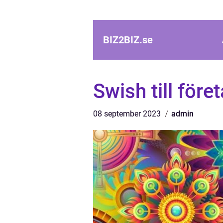
BIZ2BIZ.
se
Swish till före
08 september 2023
admin