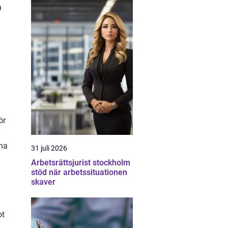
n
ör
rna
31 juli 2026
Arbetsrättsjurist stockholm
stöd när arbetssituationen
skaver
h
ot