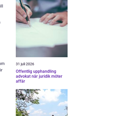
ll
h
som
31 juli 2026
ör
Offentlig upphandling
advokat när juridik möter
affär
a