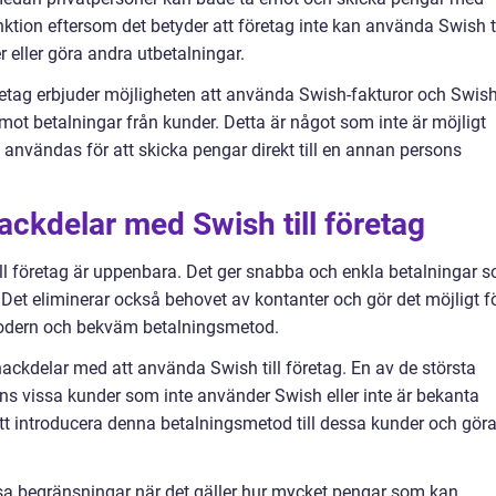
inktion eftersom det betyder att företag inte kan använda Swish ti
er eller göra andra utbetalningar.
öretag erbjuder möjligheten att använda Swish-fakturor och Swis
emot betalningar från kunder. Detta är något som inte är möjligt
 användas för att skicka pengar direkt till en annan persons
ackdelar med Swish till företag
ll företag är uppenbara. Det ger snabba och enkla betalningar 
. Det eliminerar också behovet av kontanter och gör det möjligt f
modern och bekväm betalningsmetod.
ackdelar med att använda Swish till företag. En av de största
nns vissa kunder som inte använder Swish eller inte är bekanta
t introducera denna betalningsmetod till dessa kunder och gör
ssa begränsningar när det gäller hur mycket pengar som kan