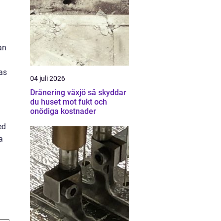
an
as
04 juli 2026
Dränering växjö så skyddar
du huset mot fukt och
onödiga kostnader
ed
a