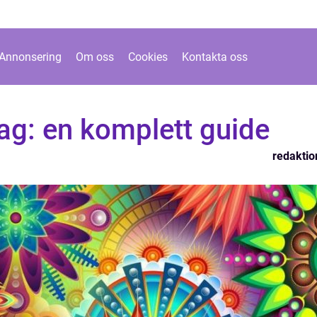
Annonsering
Om oss
Cookies
Kontakta oss
tag: en komplett guide
redaktio