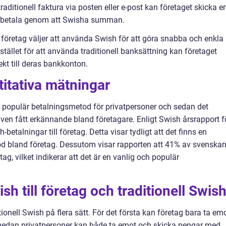
 traditionell faktura via posten eller e-post kan företaget skicka e
n betala genom att Swisha summan.
 företag väljer att använda Swish för att göra snabba och enkla
 Istället för att använda traditionell banksättning kan företaget
ekt till deras bankkonton.
titativa mätningar
 populär betalningsmetod för privatpersoner och sedan det
även fått erkännande bland företagare. Enligt Swish årsrapport f
betalningar till företag. Detta visar tydligt att det finns en
d bland företag. Dessutom visar rapporten att 41% av svenska
tag, vilket indikerar att det är en vanlig och populär
sh till företag och traditionell Swis
ditionell Swish på flera sätt. För det första kan företag bara ta em
, medan privatpersoner kan både ta emot och skicka pengar med