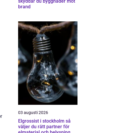
skyddar du byggnader mot
brand
03 augusti 2026
r
Elgrossist i stockholm så
väljer du rätt partner för
elmaterial och belysning