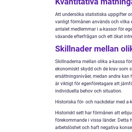
Kvantitativa mätning
Att undersöka statistiska uppgifter o
vanligt förmånen används och vilka e
antalet medlemmar i a-kassor för ege
växande efterfrågan och ett ökat int
Skillnader mellan ol
Skillnaderna mellan olika a-kassa f
ekonomiskt skydd och de krav som s
ersättningsnivåer, medan andra kan 
är viktigt för egenföretagare att jämf
individuella behov och situation.
Historiska för- och nackdelar med a-
Historiskt sett har förmånen att erbju
förekommande i vissa länder. Detta ha
arbetslöshet och haft negativa kons