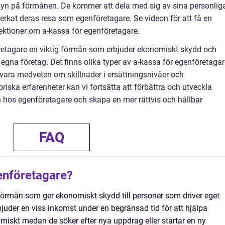
syn på förmånen. De kommer att dela med sig av sina personlig
erkat deras resa som egenföretagare. Se videon för att få en
flektioner om a-kassa för egenföretagare.
öretagare en viktig förmån som erbjuder ekonomiskt skydd och
 egna företag. Det finns olika typer av a-kassa för egenföretaga
tt vara medveten om skillnader i ersättningsnivåer och
iska erfarenheter kan vi fortsätta att förbättra och utveckla
 hos egenföretagare och skapa en mer rättvis och hållbar
FAQ
enföretagare?
förmån som ger ekonomiskt skydd till personer som driver eget
rbjuder en viss inkomst under en begränsad tid för att hjälpa
omiskt medan de söker efter nya uppdrag eller startar en ny