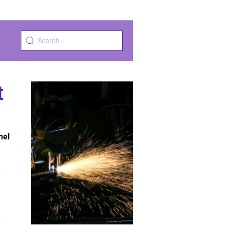
t
nel