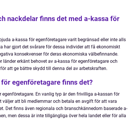
och nackdelar finns det med a-kassa för
bjuda a-kassa för egenföretagare varit begränsad eller inte alls
 har gjort det svårare för dessa individer att få ekonomiskt
negativa konsekvenser för deras ekonomiska välbefinnande.
er länder erkänt behovet av a-kassa för egenföretagare och
för att ge bättre skydd till denna del av arbetskraften.
 för egenföretagare finns det?
r egenföretagare. En vanlig typ är den frivilliga a-kassan för
t väljer att bli medlemmar och betala en avgift för att vara
het. Det finns även regionala och branschkännedom baserade a-
, men dessa är inte tillgängliga över hela landet eller för alla