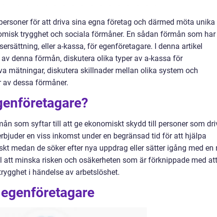
 personer för att driva sina egna företag och därmed möta unika
omisk trygghet och sociala förmåner. En sådan förmån som har
tsersättning, eller a-kassa, för egenföretagare. I denna artikel
 av denna förmån, diskutera olika typer av a-kassa för
va mätningar, diskutera skillnader mellan olika system och
r av dessa förmåner.
genföretagare?
ån som syftar till att ge ekonomiskt skydd till personer som dri
 erbjuder en viss inkomst under en begränsad tid för att hjälpa
skt medan de söker efter nya uppdrag eller sätter igång med en 
l att minska risken och osäkerheten som är förknippade med at
trygghet i händelse av arbetslöshet.
 egenföretagare