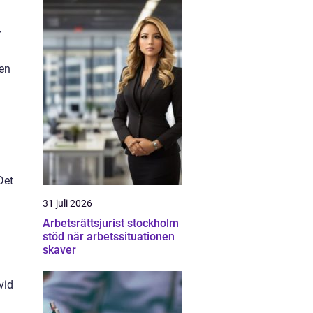
r
 en
Det
31 juli 2026
Arbetsrättsjurist stockholm
stöd när arbetssituationen
skaver
vid