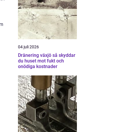
om
04 juli 2026
Dränering växjö så skyddar
du huset mot fukt och
onödiga kostnader