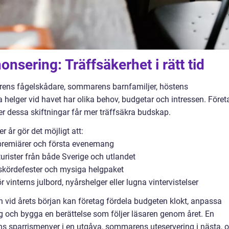
nsering: Träffsäkerhet i rätt tid
årens fågelskådare, sommarens barnfamiljer, höstens
a helger vid havet har olika behov, budgetar och intressen. Föret
r dessa skiftningar får mer träffsäkra budskap.
r år gör det möjligt att:
 premiärer och första evenemang
urister från både Sverige och utlandet
kördefester och mysiga helgpaket
 vinterns julbord, nyårshelger eller lugna vintervistelser
vid årets början kan företag fördela budgeten klokt, anpassa
g och bygga en berättelse som följer läsaren genom året. En
ens sparrismenyer i en utgåva, sommarens uteservering i nästa, 