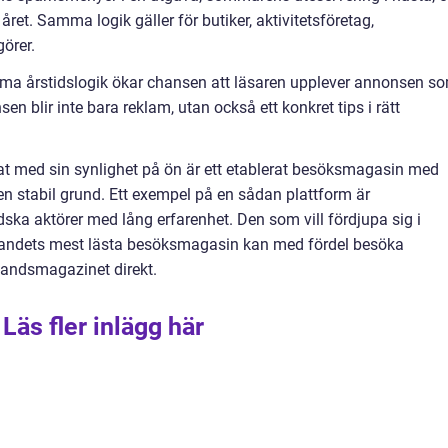
året. Samma logik gäller för butiker, aktivitetsföretag,
örer.
mma årstidslogik ökar chansen att läsaren upplever annonsen s
en blir inte bara reklam, utan också ett konkret tips i rätt
erat med sin synlighet på ön är ett etablerat besöksmagasin med
 en stabil grund. Ett exempel på en sådan plattform är
ka aktörer med lång erfarenhet. Den som vill fördjupa sig i
v landets mest lästa besöksmagasin kan med fördel besöka
landsmagazinet direkt.
Läs fler inlägg här