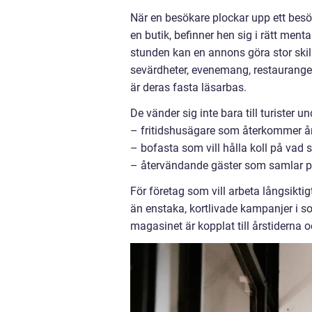
När en besökare plockar upp ett besök
en butik, befinner hen sig i rätt menta
stunden kan en annons göra stor ski
sevärdheter, evenemang, restaurange
är deras fasta läsarbas.
De vänder sig inte bara till turister u
– fritidshusägare som återkommer år 
– bofasta som vill hålla koll på vad
– återvändande gäster som samlar
För företag som vill arbeta långsikt
än enstaka, kortlivade kampanjer i so
magasinet är kopplat till årstiderna