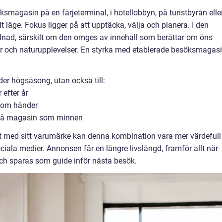
smagasin på en färjeterminal, i hotellobbyn, på turistbyrån eller
lt läge. Fokus ligger på att upptäcka, välja och planera. I den
llnad, särskilt om den omges av innehåll som berättar om öns
r och naturupplevelser. En styrka med etablerade besöksmagas
nder högsäsong, utan också till:
efter år
 som händer
 på magasin som minnen
igt med sitt varumärke kan denna kombination vara mer värdefull
ciala medier. Annonsen får en längre livslängd, framför allt när
 och sparas som guide inför nästa besök.