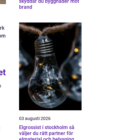
skyddar du byggnader mot
brand
rk
 om
et
n
03 augusti 2026
Elgrossist i stockholm så
t
väljer du rätt partner för
elmaterial och belysning