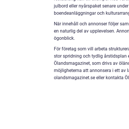
julbord eller nyårspaket senare under 
boendeanläggningar och kulturarrang
När innehåll och annonser följer sa
en naturlig del av upplevelsen. Annons
ögonblick.
För företag som vill arbeta struktur
stor spridning och tydlig årstidsplan
Ölandsmagazinet, som drivs av öländs
möjligheterna att annonsera i ett a
olandsmagazinet.se eller kontakta Ö