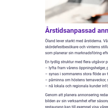
Årstidsanpassad anno
Öland lever starkt med årstiderna. V
skördefestbesökare och vinterns still
som planerar sin marknadsföring efte
En tydlig struktur med flera utgåvor pe
– lyfta fram vårens öppningshelger,
– synas i sommarens stora flöde av t
– påminna om höstens temaveckor, s
– nå lokala och regionala kunder inför
Genom att planera annonsering redan 
bilden av sin verksamhet efter säson
restaurang kan till exempel visa vår