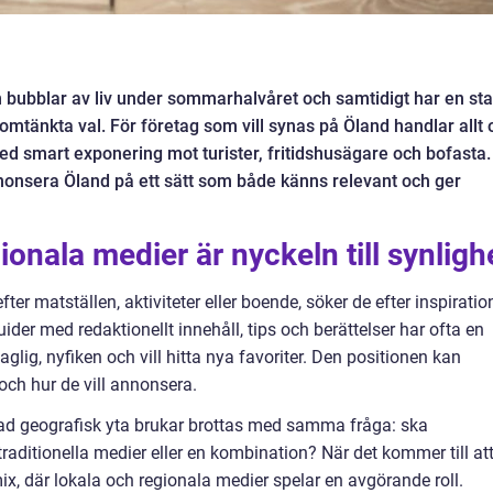
m bubblar av liv under sommarhalvåret och samtidigt har en sta
nomtänkta val. För företag som vill synas på Öland handlar allt
 smart exponering mot turister, fritidshusägare och bofasta.
nonsera Öland på ett sätt som både känns relevant och ger
ionala medier är nyckeln till synligh
fter matställen, aktiviteter eller boende, söker de efter inspiratio
er med redaktionellt innehåll, tips och berättelser har ofta en
aglig, nyfiken och vill hitta nya favoriter. Den positionen kan
 och hur de vill annonsera.
sad geografisk yta brukar brottas med samma fråga: ska
traditionella medier eller en kombination? När det kommer till at
mix, där lokala och regionala medier spelar en avgörande roll.