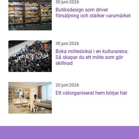
30 juni 2026
Butiksdesign som driver
försäljning och stärker varumärket
30 juni 2026
Boka möteslokal i en kulturarena:
Så skapar du ett möte som gör
skillnad
20 juni 2026
Ett välorganiserat hem börjar här