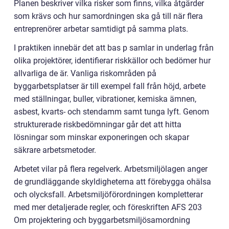
Planen beskriver vilka risker som finns, vilka åtgärder
som krävs och hur samordningen ska gå till när flera
entreprenörer arbetar samtidigt på samma plats.
I praktiken innebär det att bas p samlar in underlag från
olika projektörer, identifierar riskkällor och bedömer hur
allvarliga de är. Vanliga riskområden på
byggarbetsplatser är till exempel fall från höjd, arbete
med ställningar, buller, vibrationer, kemiska ämnen,
asbest, kvarts- och stendamm samt tunga lyft. Genom
strukturerade riskbedömningar går det att hitta
lösningar som minskar exponeringen och skapar
säkrare arbetsmetoder.
Arbetet vilar på flera regelverk. Arbetsmiljölagen anger
de grundläggande skyldigheterna att förebygga ohälsa
och olycksfall. Arbetsmiljöförordningen kompletterar
med mer detaljerade regler, och föreskriften AFS 203
Om projektering och byggarbetsmiljösamordning