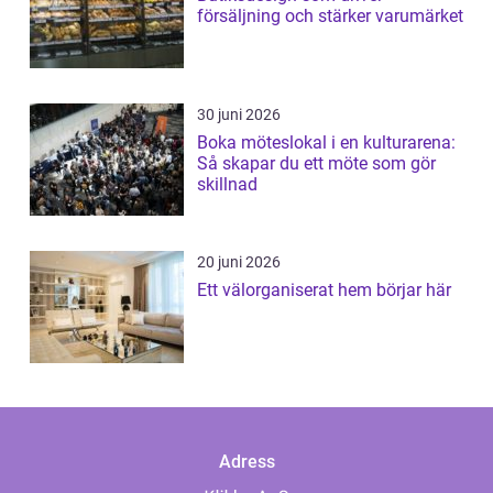
försäljning och stärker varumärket
30 juni 2026
Boka möteslokal i en kulturarena:
Så skapar du ett möte som gör
skillnad
20 juni 2026
Ett välorganiserat hem börjar här
Adress