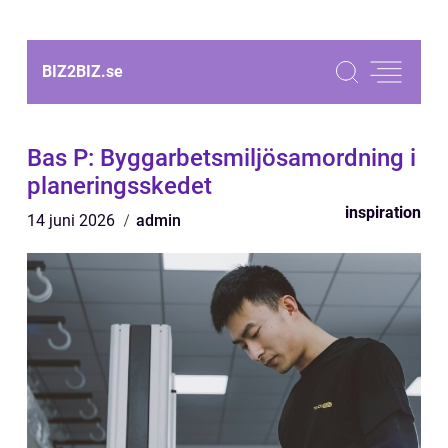
BIZ2BIZ.
se
Bas P: Byggarbetsmiljösamordning i
planeringsskedet
inspiration
14 juni 2026
admin