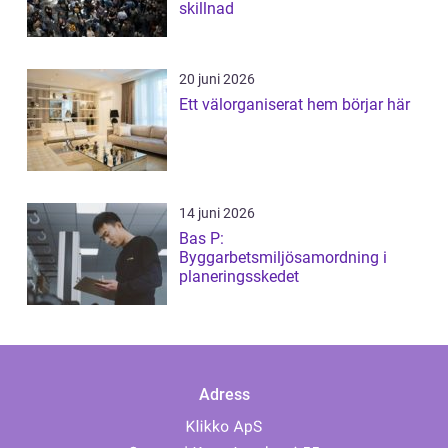
skillnad
20 juni 2026
Ett välorganiserat hem börjar här
14 juni 2026
Bas P:
Byggarbetsmiljösamordning i
planeringsskedet
Adress