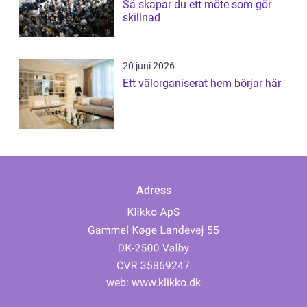
Så skapar du ett möte som gör
skillnad
20 juni 2026
Ett välorganiserat hem börjar här
Adress
web:
www.klikko.dk