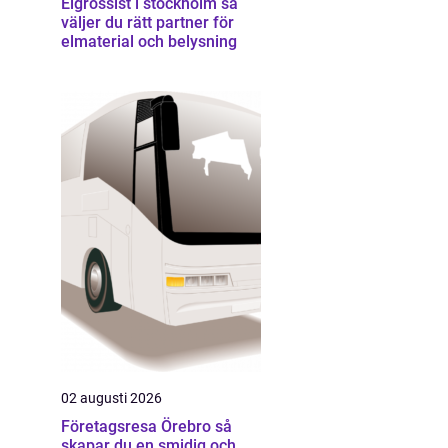
Elgrossist i stockholm så
väljer du rätt partner för
elmaterial och belysning
02 augusti 2026
Företagsresa Örebro så
skapar du en smidig och