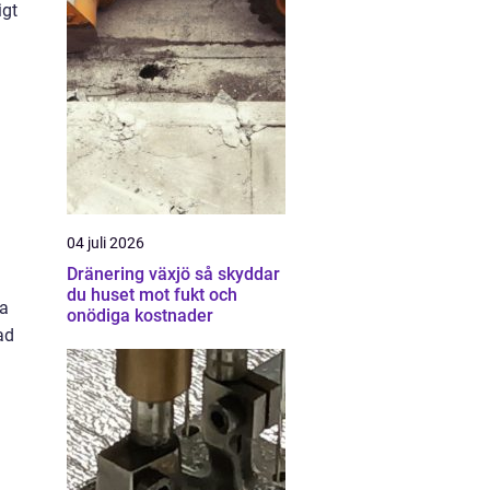
igt
h
04 juli 2026
Dränering växjö så skyddar
du huset mot fukt och
ka
onödiga kostnader
ad