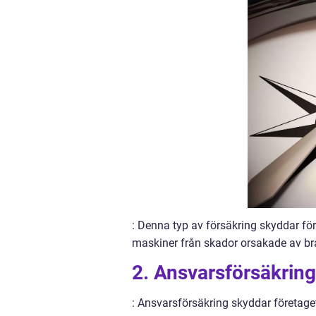
: Denna typ av försäkring skyddar för
maskiner från skador orsakade av bran
2. Ansvarsförsäkring
: Ansvarsförsäkring skyddar företa