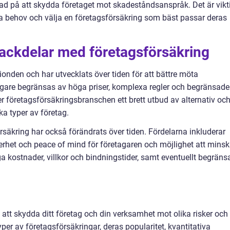
ad på att skydda företaget mot skadeståndsanspråk. Det är vikt
ika behov och välja en företagsförsäkring som bäst passar deras
nackdelar med företagsförsäkring
tionden och har utvecklats över tiden för att bättre möta
agare begränsas av höga priser, komplexa regler och begränsade
r företagsförsäkringsbranschen ett brett utbud av alternativ oc
ka typer av företag.
säkring har också förändrats över tiden. Fördelarna inkluderar
rhet och peace of mind för företagaren och möjlighet att mins
a kostnader, villkor och bindningstider, samt eventuellt begräns
.
v att skydda ditt företag och din verksamhet mot olika risker och
per av företagsförsäkringar, deras popularitet, kvantitativa