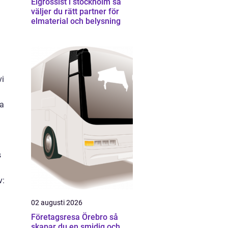
Elgrossist i stockholm så
väljer du rätt partner för
elmaterial och belysning
vi
ka
s
v:
02 augusti 2026
Företagsresa Örebro så
skapar du en smidig och