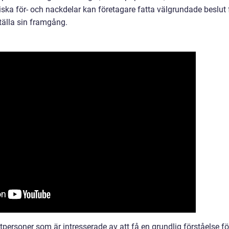
iska för- och nackdelar kan företagare fatta välgrundade beslut 
tälla sin framgång.
tpersoner som är intresserade av att få en grundlig förståelse fö