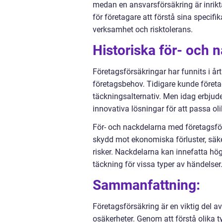
medan en ansvarsförsäkring är inrikt
för företagare att förstå sina specif
verksamhet och risktolerans.
Historiska för- och 
Företagsförsäkringar har funnits i år
företagsbehov. Tidigare kunde föret
täckningsalternativ. Men idag erbjude
innovativa lösningar för att passa oli
För- och nackdelarna med företagsför
skydd mot ekonomiska förluster, säke
risker. Nackdelarna kan innefatta hög
täckning för vissa typer av händelser
Sammanfattning:
Företagsförsäkring är en viktig del a
osäkerheter. Genom att förstå olika ty