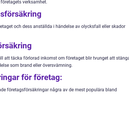
v företagets verksamhet.
lsförsäkring
etaget och dess anställda i händelse av olycksfall eller skador
örsäkring
ll att täcka förlorad inkomst om företaget blir tvunget att stäng
ndelse som brand eller översvämning.
ngar för företag:
jande företagsförsäkringar några av de mest populära bland