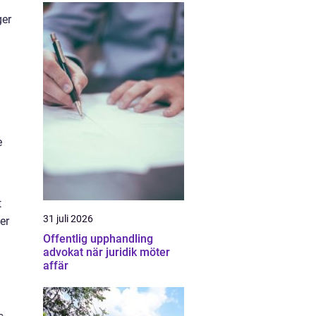
ger
e
t
31 juli 2026
er
Offentlig upphandling
advokat när juridik möter
affär