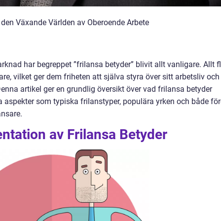
m den Växande Världen av Oberoende Arbete
ad har begreppet ”frilansa betyder” blivit allt vanligare. Allt fl
re, vilket ger dem friheten att själva styra över sitt arbetsliv och
enna artikel ger en grundlig översikt över vad frilansa betyder
a aspekter som typiska frilanstyper, populära yrken och både för
ansare.
tation av Frilansa Betyder