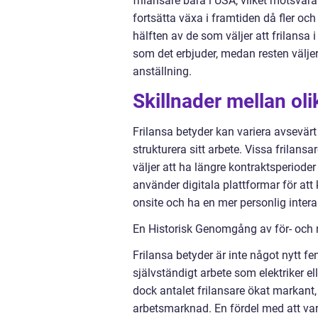
frilansare bara i USA, vilket motsvar
fortsätta växa i framtiden då fler och f
hälften av de som väljer att frilansa i
som det erbjuder, medan resten väljer 
anställning.
Skillnader mellan oli
Frilansa betyder kan variera avsevärt 
strukturera sitt arbete. Vissa frilans
väljer att ha längre kontraktsperioder
använder digitala plattformar för at
onsite och ha en mer personlig inter
En Historisk Genomgång av för- och 
Frilansa betyder är inte något nytt 
självständigt arbete som elektriker el
dock antalet frilansare ökat markant
arbetsmarknad. En fördel med att vara