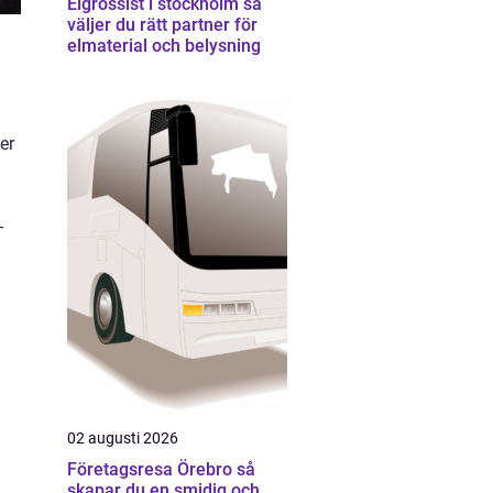
Elgrossist i stockholm så
väljer du rätt partner för
elmaterial och belysning
er
-
02 augusti 2026
Företagsresa Örebro så
skapar du en smidig och