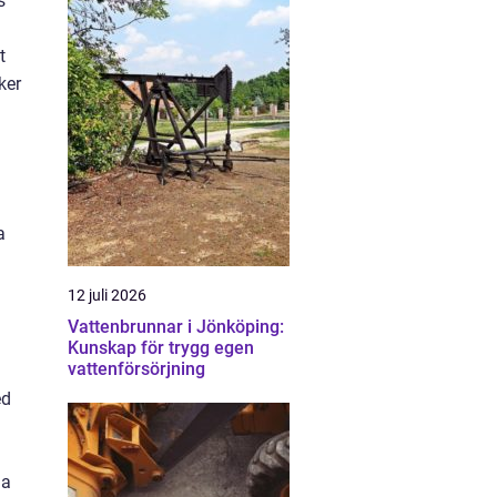
s
t
ker
a
12 juli 2026
Vattenbrunnar i Jönköping:
Kunskap för trygg egen
vattenförsörjning
ed
ja