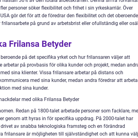
ar nästan 36% av den totala arbetskraften. Denna siffra förvänta
ler personer söker flexibilitet och frihet i sin yrkeskarriär. Över
 USA gör det för att de föredrar den flexibilitet och det oberoende
frilansarbete på grund av arbetsbrist eller ofullständig eller osä
ka Frilansa Betyder
beroende på det specifika yrket och hur frilansaren väljer att
are arbetar på provbasis för olika kunder och projekt, medan andr
 med sina klienter. Vissa frilansare arbetar på distans och
t kommunicera med sina kunder, medan andra föredrar att arbeta
aktion med sina kunder.
nackdelar med olika Frilansa Betyder
fenomen. Redan på 1800-talet arbetade personer som facklare, m
ler genom att hyras in för specifika uppdrag. På 2000-talet har
, drivet av snabba teknologiska framsteg och en förändrad
 frilansare är möjligheten till självständighet och att kunna väl