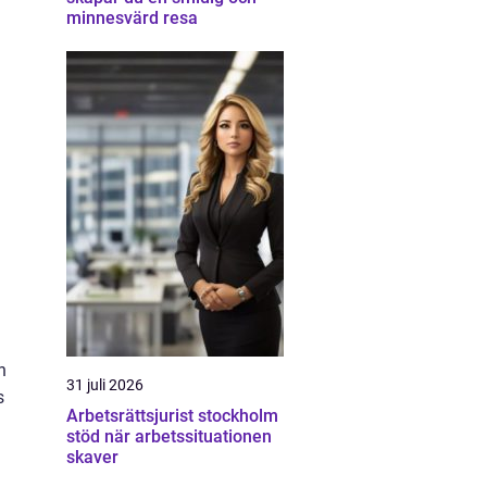
minnesvärd resa
h
31 juli 2026
s
Arbetsrättsjurist stockholm
stöd när arbetssituationen
skaver