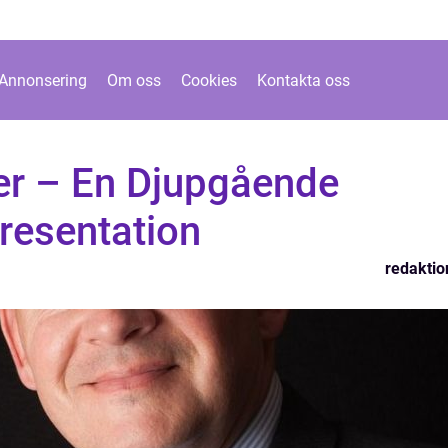
Annonsering
Om oss
Cookies
Kontakta oss
der – En Djupgående
resentation
redaktio