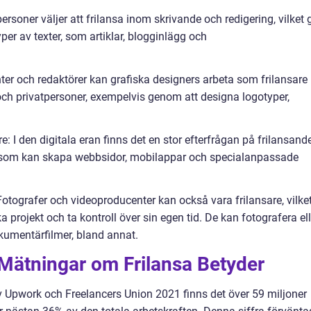
rsoner väljer att frilansa inom skrivande och redigering, vilket 
per av texter, som artiklar, blogginlägg och
ter och redaktörer kan grafiska designers arbeta som frilansare
g och privatpersoner, exempelvis genom att designa logotyper,
I den digitala eran finns det en stor efterfrågan på frilansand
som kan skapa webbsidor, mobilappar och specialanpassade
otografer och videoproducenter kan också vara frilansare, vilke
 projekt och ta kontroll över sin egen tid. De kan fotografera ell
okumentärfilmer, bland annat.
 Mätningar om Frilansa Betyder
 Upwork och Freelancers Union 2021 finns det över 59 miljoner