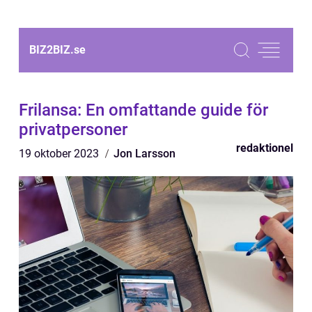
BIZ2BIZ.
se
Frilansa: En omfattande guide för
privatpersoner
redaktionel
19 oktober 2023
Jon Larsson