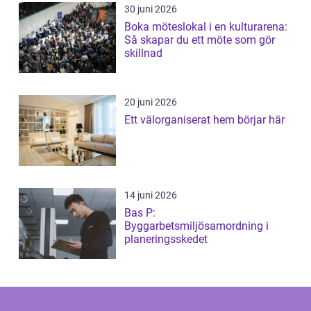
30 juni 2026
Boka möteslokal i en kulturarena:
Så skapar du ett möte som gör
skillnad
20 juni 2026
Ett välorganiserat hem börjar här
14 juni 2026
Bas P:
Byggarbetsmiljösamordning i
planeringsskedet