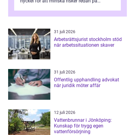
nyckel för att minska risker redan på
ritbordet, långt innan en byggarbetspl...
31 juli 2026
Arbetsrättsjurist stockholm stöd
när arbetssituationen skaver
31 juli 2026
Offentlig upphandling advokat
när juridik möter affär
12 juli 2026
Vattenbrunnar i Jönköping:
Kunskap för trygg egen
vattenförsörjning