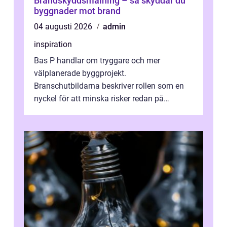
Brandskyddsmålning – så skyddar du
byggnader mot brand
04 augusti 2026
admin
inspiration
Bas P handlar om tryggare och mer
välplanerade byggprojekt.
Branschutbildarna beskriver rollen som en
nyckel för att minska risker redan på
ritbordet, långt innan en byggarbetspl...