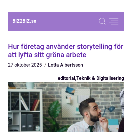
BIZ2BIZ.
se
Hur företag använder storytelling för
att lyfta sitt gröna arbete
27 oktober 2025
Lotta Albertsson
editorial
,
Teknik & Digitalisering