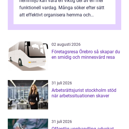
hemmiljö kan vara en viktig del av en mer
funktionell vardag. Många söker efter sätt
att effektivt organisera hemma och
därigenom minska str...
02 augusti 2026
Företagsresa Örebro så skapar du
en smidig och minnesvärd resa
31 juli 2026
Arbetsrättsjurist stockholm stöd
när arbetssituationen skaver
31 juli 2026
Offentlig upphandling advokat