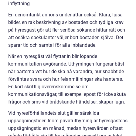
inflyttning
En genomtänkt annons underlättar också. Klara, ljusa
bilder, en rak beskrivning av bostaden och tydliga krav
på hyresgäst gör att fler seriösa sökande hittar rätt och
att osäkra spekulanter väljer bort bostaden själva. Det
sparar tid och samtal för alla inblandade.
När en hyresgäst väl flyttar in blir löpande
kommunikation avgörande. Uthyrningen fungerar bäst
när parterna vet hur de ska nå varandra, hur snabbt de
förväntas svara och hur felanmälningar ska hanteras.
En kort skriftlig överenskommelse om
kommunikationsvägar, till exempel epost för icke akuta
frågor och sms vid brådskande händelser, skapar lugn.
Vid hyresförhållandets slut gäller särskilda
uppsägningstider. Inom privatuthyrning är hyresgästens
uppsägningstid en månad, medan hyresvärden oftast
måste förhålla sig till tre månader, oavsett om avtalet