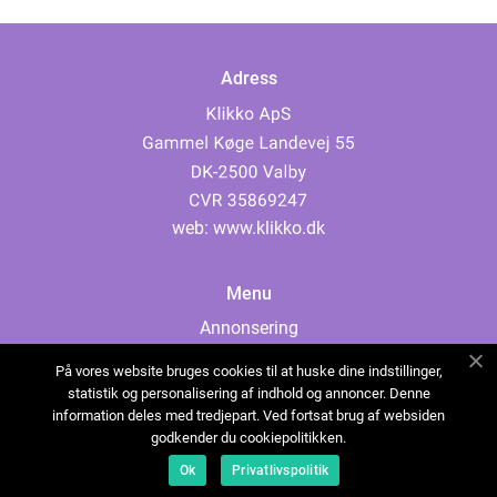
Adress
web:
www.klikko.dk
Menu
Annonsering
Om oss
På vores website bruges cookies til at huske dine indstillinger,
Cookies
statistik og personalisering af indhold og annoncer. Denne
information deles med tredjepart. Ved fortsat brug af websiden
Kontakta oss
godkender du cookiepolitikken.
Sitemap
Ok
Privatlivspolitik