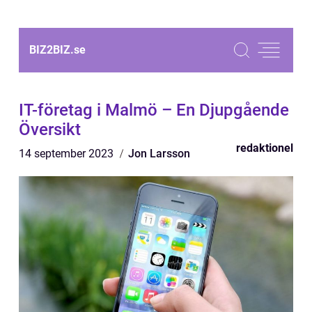
BIZ2BIZ.
se
IT-företag i Malmö – En Djupgående
Översikt
redaktionel
14 september 2023
Jon Larsson