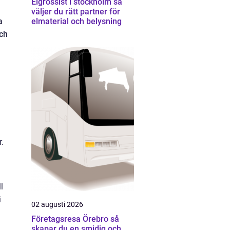
Elgrossist i stockholm så
väljer du rätt partner för
a
elmaterial och belysning
ch
.
l
i
02 augusti 2026
Företagsresa Örebro så
skapar du en smidig och