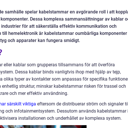
e samhälle spelar kabelstammar en avgörande roll i att koppl
a komponenter. Dessa komplexa sammansättningar av kablar o
industrier för att säkerställa effektiv kommunikation och
rin till hemelektronik är kabelstammar oumbärliga komponenter
ktyg och apparater kan fungera smidigt.
?
r eller kablar som grupperas tillsammans för att överföra
ch system. Dessa kablar binds vanligtvis ihop med hjälp av tejp,
a olika typer av kontakter som anpassas för specifika funktioner
 enhetlig struktur, minskar kabelstammar risken för trassel och
 säkrare och mer effektiv användning.
r särskilt viktiga
eftersom de distribuerar ström och signaler til
sning och infotainmentsystem. Dessutom används kabelstammar 
fektivisera installationen och underhållet av komplexa system.