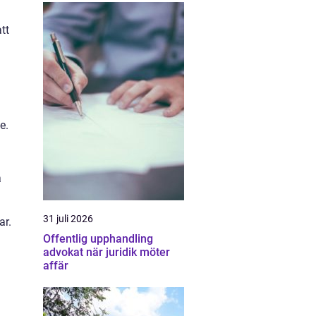
tt
e.
a
31 juli 2026
ar.
Offentlig upphandling
advokat när juridik möter
affär