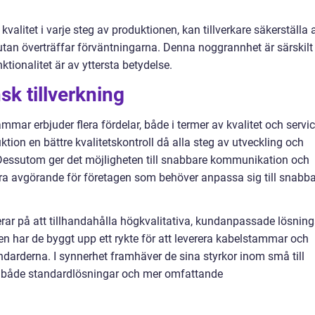
alitet i varje steg av produktionen, kan tillverkare säkerställa a
tan överträffar förväntningarna. Denna noggrannhet är särskilt
nktionalitet är av yttersta betydelse.
k tillverkning
mar erbjuder flera fördelar, både i termer av kvalitet och servic
uktion en bättre kvalitetskontroll då alla steg av utveckling och
. Dessutom ger det möjligheten till snabbare kommunikation och
n vara avgörande för företagen som behöver anpassa sig till snabb
ar på att tillhandahålla högkvalitativa, kundanpassade lösning
en har de byggt upp ett rykte för att leverera kabelstammar och
darderna. I synnerhet framhäver de sina styrkor inom små till
da både standardlösningar och mer omfattande