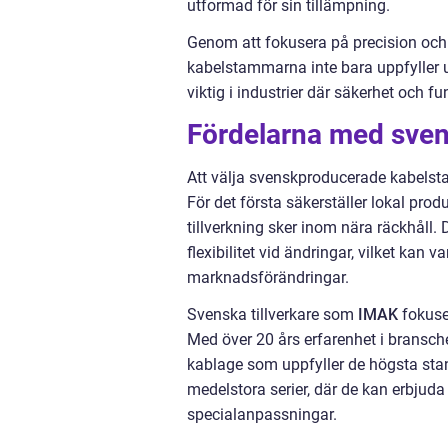
utformad för sin tillämpning.
Genom att fokusera på precision och kv
kabelstammarna inte bara uppfyller u
viktig i industrier där säkerhet och fu
Fördelarna med svens
Att välja svenskproducerade kabelstam
För det första säkerställer lokal prod
tillverkning sker inom nära räckhåll
flexibilitet vid ändringar, vilket ka
marknadsförändringar.
Svenska tillverkare som
IMAK
fokuser
Med över 20 års erfarenhet i bransch
kablage som uppfyller de högsta stan
medelstora serier, där de kan erbju
specialanpassningar.