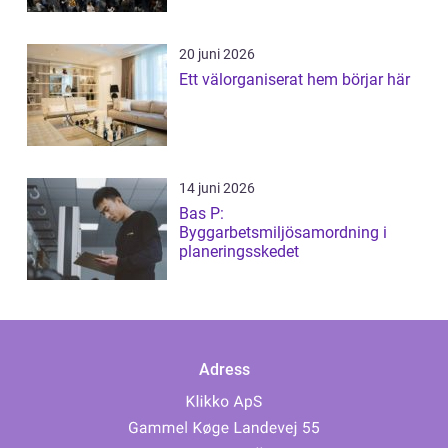
20 juni 2026
Ett välorganiserat hem börjar här
14 juni 2026
Bas P:
Byggarbetsmiljösamordning i
planeringsskedet
Adress