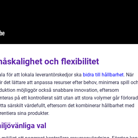
skalighet och flexibilitet
ala för att lokala leverantörskedjor ska
bidra till hållbarhet
. När
r det lättare att anpassa resurser efter behov, minimera spill oc
oduktion möjliggör också snabbare innovation, eftersom
eras på ett kontrollerat sätt utan att stora volymer går förlorad
tta särskilt värdefullt, eftersom det kombinerar hållbarhet med
rentiera sina produkter.
iljövänliga val