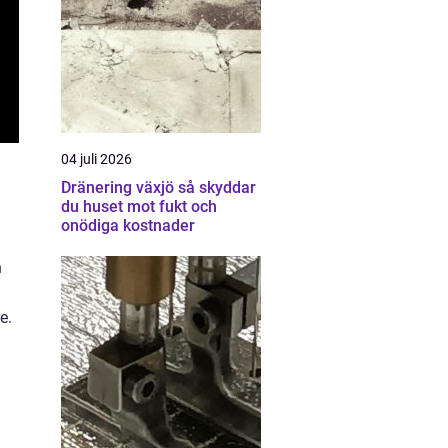
04 juli 2026
Dränering växjö så skyddar
du huset mot fukt och
onödiga kostnader
h
e.