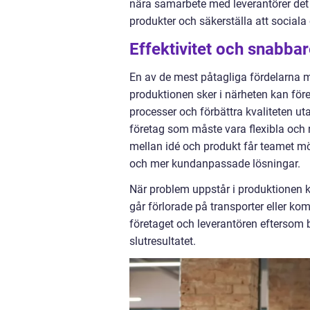
nära samarbete med leverantörer det m
produkter och säkerställa att social
Effektivitet och snabba
En av de mest påtagliga fördelarna m
produktionen sker i närheten kan före
processer och förbättra kvaliteten uta
företag som måste vara flexibla oc
mellan idé och produkt får teamet möjli
och mer kundanpassade lösningar.
När problem uppstår i produktionen ka
går förlorade på transporter eller ko
företaget och leverantören eftersom 
slutresultatet.