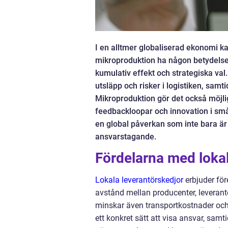
I en alltmer globaliserad ekonomi k
mikroproduktion ha någon betydelse f
kumulativ effekt och strategiska val
utsläpp och risker i logistiken, samt
Mikroproduktion gör det också möjli
feedbackloopar och innovation i små
en global påverkan som inte bara är
ansvarstagande.
Fördelarna med lokal
Lokala leverantörskedjor
erbjuder för
avstånd mellan producenter, leverant
minskar även transportkostnader och u
ett konkret sätt att visa ansvar, sam