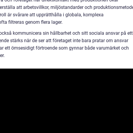
kerställa att arbetsvillkor, miljöstandarder och produktionsmetod
oll är svårare att upprätthålla i globala, komplexa
ta filtreras genom flera lager.
ckså kommunicera sin hållbarhet och sitt sociala ansvar på ett
ende stärks när de ser att företaget inte bara pratar om ansvar
par ett ömsesidigt förtroende som gynnar både varumärket och
er.