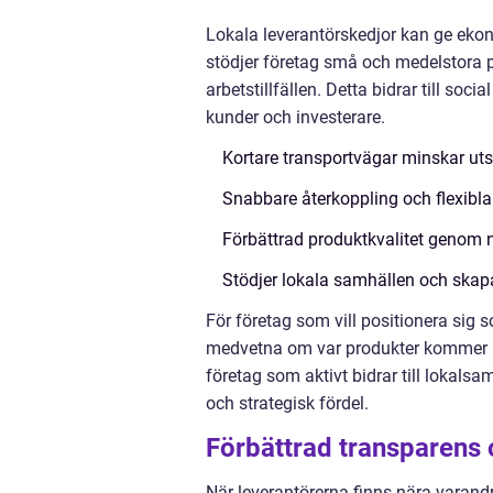
Lokala leverantörskedjor kan ge eko
stödjer företag små och medelstora p
arbetstillfällen. Detta bidrar till soci
kunder och investerare.
Kortare transportvägar minskar ut
Snabbare återkoppling och flexibla
Förbättrad produktkvalitet genom
Stödjer lokala samhällen och skapar
För företag som vill positionera sig s
medvetna om var produkter kommer if
företag som aktivt bidrar till lokalsa
och strategisk fördel.
Förbättrad transparens
När leverantörerna finns nära varand