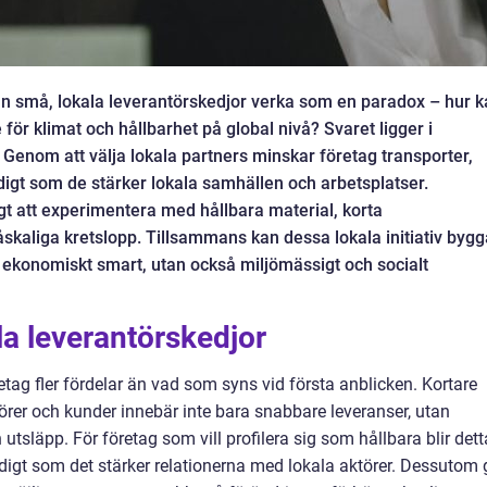
an små, lokala leverantörskedjor verka som en paradox – hur 
ör klimat och hållbarhet på global nivå? Svaret ligger i
. Genom att välja lokala partners minskar företag transporter,
idigt som de stärker lokala samhällen och arbetsplatser.
gt att experimentera med hållbara material, korta
skaliga kretslopp. Tillsammans kan dessa lokala initiativ bygg
 ekonomiskt smart, utan också miljömässigt och socialt
a leverantörskedjor
etag fler fördelar än vad som syns vid första anblicken. Kortare
örer och kunder innebär inte bara snabbare leveranser, utan
tsläpp. För företag som vill profilera sig som hållbara blir dett
tidigt som det stärker relationerna med lokala aktörer. Dessutom 