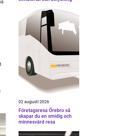
på
t
n
02 augusti 2026
Företagsresa Örebro så
skapar du en smidig och
minnesvärd resa