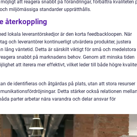
öjligt att reagera snabbt på förändringar, förbättra kvaliteten 
a och miljömässiga standarder upprätthålls.
re återkoppling
ed lokala leverantörskedjor är den korta feedbackloopen. När
tag och leverantörer kontinuerligt utvärdera produkter, justera
n lång väntetid. Detta är särskilt viktigt för små och medelstora
h reagera snabbt på marknadens behov. Genom att minska tiden
ghet att iterera mer effektivt, vilket leder till både högre kvalite
n de identifieras och åtgärdas på plats, utan att stora resurser
mmunikationsfördröjningar. Detta stärker också relationen mella
båda parter arbetar nära varandra och delar ansvar för