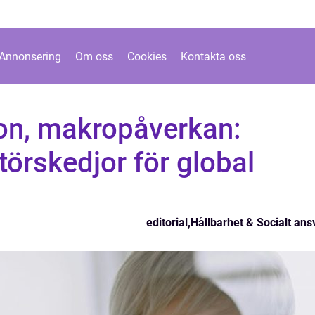
Annonsering
Om oss
Cookies
Kontakta oss
on, makropåverkan:
törskedjor för global
editorial
,
Hållbarhet & Socialt ans