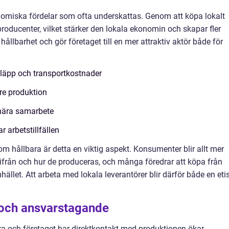
nomiska fördelar som ofta underskattas. Genom att köpa lokalt
roducenter, vilket stärker den lokala ekonomin och skapar fler
al hållbarhet och gör företaget till en mer attraktiv aktör både för
släpp och transportkostnader
re produktion
 nära samarbete
 arbetstillfällen
om hållbara är detta en viktig aspekt. Konsumenter blir allt mer
rån och hur de produceras, och många föredrar att köpa från
mhället. Att arbeta med lokala leverantörer blir därför både en eti
 och ansvarstagande
ra och företaget har direktkontakt med produktionen ökar