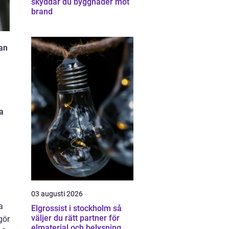
skyddar du byggnader mot
brand
kan
a
03 augusti 2026
a
Elgrossist i stockholm så
väljer du rätt partner för
gör
elmaterial och belysning