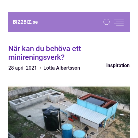
BIZ2BIZ.
se
När kan du behöva ett
minireningsverk?
inspiration
28 april 2021
Lotta Albertsson