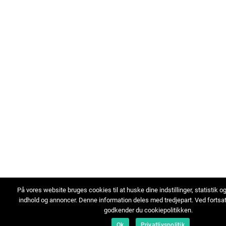
På vores website bruges cookies til at huske dine indstillinger, statistik o
indhold og annoncer. Denne information deles med tredjepart. Ved fortsa
godkender du cookiepolitikken.
Ok
Privatlivspolitik