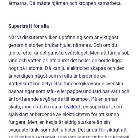
ärmarna. Då måste hjärnan och kroppen samarbeta.
Superkraft för alla
När vi diskuterar vilken uppfinning som är viktigast
genom historien brukar hjulet nämnas. Och om du
tänker efter är det ganska svårslaget. Men att tämja sol,
vind och vatten är inte dumt det heller, de borde ligga
högt på listorna. Då kan ju elektricitet skapas och den
är verkligen något som vi alla är beroende av.
Vattenkraftens betydelse för energikrävande svenska
basnäringar som stål- eller pappersindustri har varit och
är fortfarande avgörande till exempel. På en annan
skala, inne i fabrikerna är
tryckluft
en superkraft, som
självklart är beroende av elektriciteten för att kunna
fungera. Men, en kedja är aldrig starkare än sin
svagaste länk, som det ju heter. Det är därför viktigt att
se över hela systemet, som inte minst att ha bra kontroll