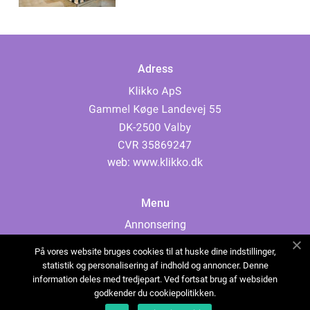
Adress
web:
www.klikko.dk
Menu
Annonsering
Om oss
På vores website bruges cookies til at huske dine indstillinger,
Cookies
statistik og personalisering af indhold og annoncer. Denne
information deles med tredjepart. Ved fortsat brug af websiden
Kontakta oss
godkender du cookiepolitikken.
Sitemap