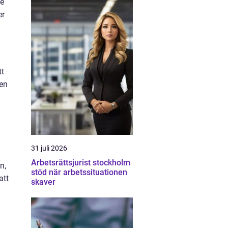
de
er
tt
ven
31 juli 2026
Arbetsrättsjurist stockholm
n,
stöd när arbetssituationen
att
skaver