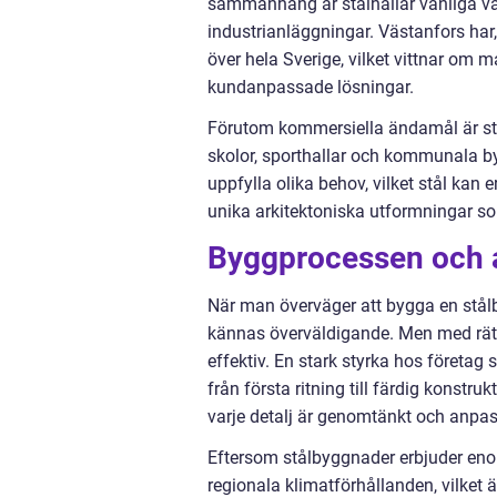
sammanhang är stålhallar vanliga val 
industrianläggningar. Västanfors har
över hela Sverige, vilket vittnar om 
kundanpassade lösningar.
Förutom kommersiella ändamål är stå
skolor, sporthallar och kommunala by
uppfylla olika behov, vilket stål kan
unika arkitektoniska utformningar s
Byggprocessen och 
När man överväger att bygga en stål
kännas överväldigande. Men med rätt
effektiv. En stark styrka hos företa
från första ritning till färdig konstru
varje detalj är genomtänkt och anpas
Eftersom stålbyggnader erbjuder eno
regionala klimatförhållanden, vilket 