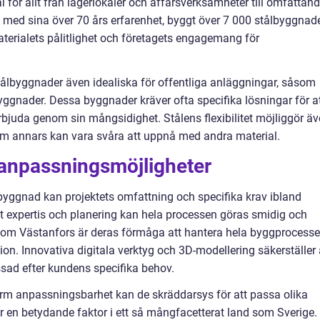
för allt från lagerlokaler och affärsverksamheter till omfattan
, med sina över 70 års erfarenhet, byggt över 7 000 stålbyggnad
materialets pålitlighet och företagets engagemang för
lbyggnader även idealiska för offentliga anläggningar, såsom
ggnader. Dessa byggnader kräver ofta specifika lösningar för a
 erbjuda genom sin mångsidighet. Stålens flexibilitet möjliggör ä
om annars kan vara svåra att uppnå med andra material.
anpassningsmöjligheter
byggnad kan projektets omfattning och specifika krav ibland
 expertis och planering kan hela processen göras smidig och
g som Västanfors är deras förmåga att hantera hela byggprocesse
ktion. Innovativa digitala verktyg och 3D-modellering säkerställer 
sad efter kundens specifika behov.
rm anpassningsbarhet kan de skräddarsys för att passa olika
är en betydande faktor i ett så mångfacetterat land som Sverige.