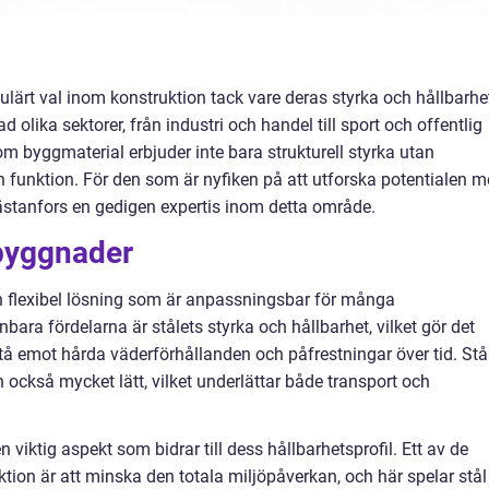
ulärt val inom konstruktion tack vare deras styrka och hållbarhe
lika sektorer, från industri och handel till sport och offentlig
 byggmaterial erbjuder inte bara strukturell styrka utan
och funktion. För den som är nyfiken på att utforska potentialen 
Västanfors en gedigen expertis inom detta område.
byggnader
h flexibel lösning som är anpassningsbar för många
a fördelarna är stålets styrka och hållbarhet, vilket gör det
stå emot hårda väderförhållanden och påfrestningar över tid. Stå
an också mycket lätt, vilket underlättar både transport och
n viktig aspekt som bidrar till dess hållbarhetsprofil. Ett av de
on är att minska den totala miljöpåverkan, och här spelar stål