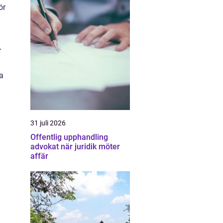
ör
r
a
31 juli 2026
Offentlig upphandling
advokat när juridik möter
affär