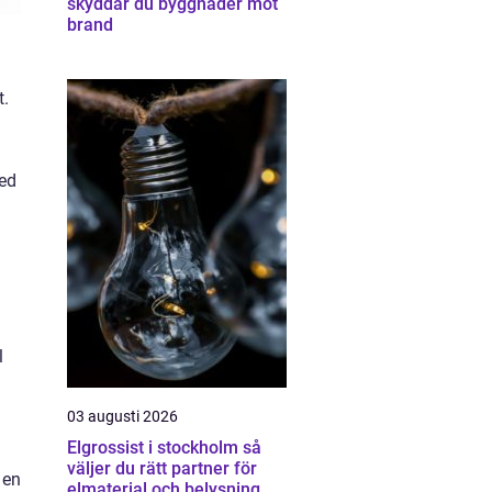
skyddar du byggnader mot
brand
t.
med
l
03 augusti 2026
Elgrossist i stockholm så
väljer du rätt partner för
 en
elmaterial och belysning