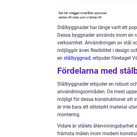
Stålbyggnader har länge varit ett pop
Dessa byggnader används inom en rad o
verksamhet. Användningen av stål som
möjliggör även flexibilitet i design 
en
stålbyggnad
, erbjuder företaget 
Fördelarna med stål
Stålbyggnader erbjuder en robust oc
användningsområden. De mest uppenbar
möjligt för dessa konstruktioner att 
är inte bara ett slitstarkt material ut
montering.
Vidare är stålets återvinningsbarhet e
främsta målen inom modern konstrukti