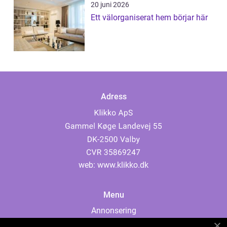
20 juni 2026
Ett välorganiserat hem börjar här
Adress
web:
www.klikko.dk
Menu
Annonsering
Om oss