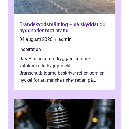
Brandskyddsmålning – så skyddar du
byggnader mot brand
04 augusti 2026
admin
inspiration
Bas P handlar om tryggare och mer
välplanerade byggprojekt.
Branschutbildarna beskriver rollen som en
nyckel för att minska risker redan på
ritbordet, långt innan en byggarbetspl...