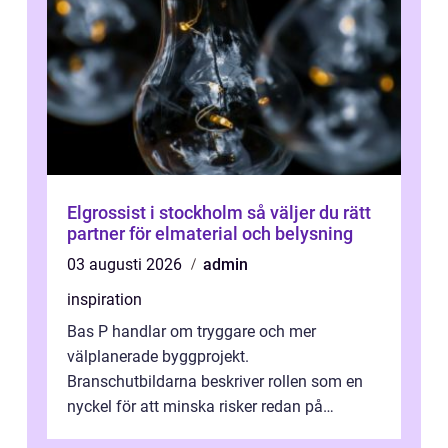
Elgrossist i stockholm så väljer du rätt
partner för elmaterial och belysning
03 augusti 2026
admin
inspiration
Bas P handlar om tryggare och mer
välplanerade byggprojekt.
Branschutbildarna beskriver rollen som en
nyckel för att minska risker redan på
ritbordet, långt innan en byggarbetspl...