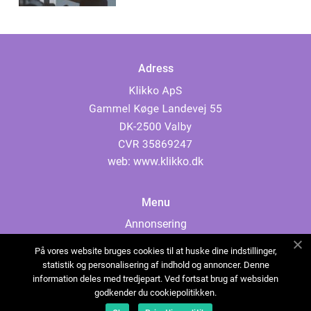
Adress
web:
www.klikko.dk
Menu
Annonsering
Om oss
På vores website bruges cookies til at huske dine indstillinger,
Cookies
statistik og personalisering af indhold og annoncer. Denne
information deles med tredjepart. Ved fortsat brug af websiden
Kontakta oss
godkender du cookiepolitikken.
Sitemap