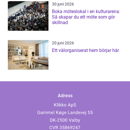
30 juni 2026
Boka möteslokal i en kulturarena:
Så skapar du ett möte som gör
skillnad
20 juni 2026
Ett välorganiserat hem börjar här
Adress