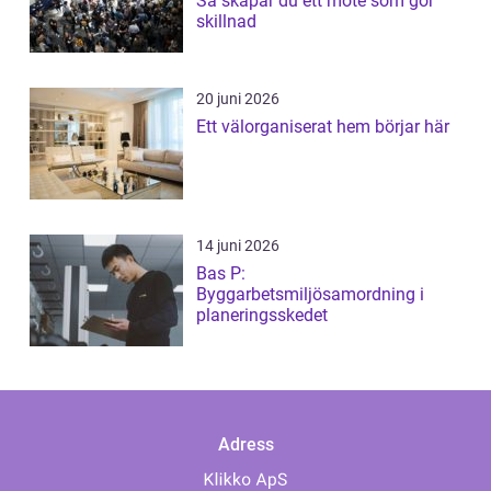
Så skapar du ett möte som gör
skillnad
20 juni 2026
Ett välorganiserat hem börjar här
14 juni 2026
Bas P:
Byggarbetsmiljösamordning i
planeringsskedet
Adress