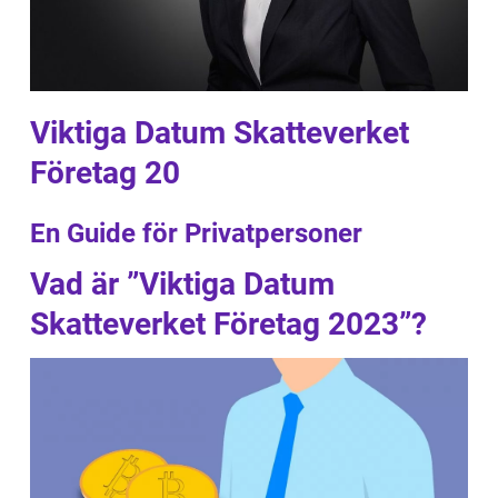
Viktiga Datum Skatteverket
Företag 20
En Guide för Privatpersoner
Vad är ”Viktiga Datum
Skatteverket Företag 2023”?