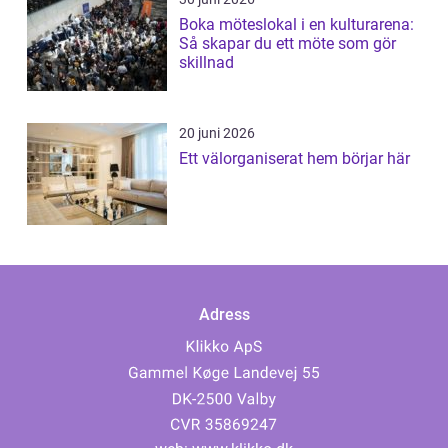
Boka möteslokal i en kulturarena:
Så skapar du ett möte som gör
skillnad
20 juni 2026
Ett välorganiserat hem börjar här
Adress