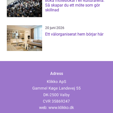
Boka möteslokal i en kulturarena:
Så skapar du ett möte som gör
skillnad
20 juni 2026
Ett välorganiserat hem börjar här
Adress
web:
www.klikko.dk