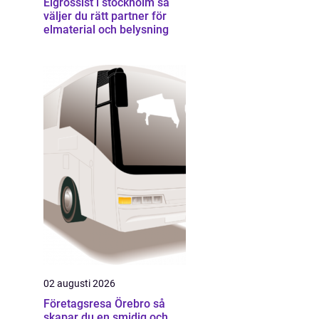
Elgrossist i stockholm så
väljer du rätt partner för
elmaterial och belysning
02 augusti 2026
Företagsresa Örebro så
skapar du en smidig och