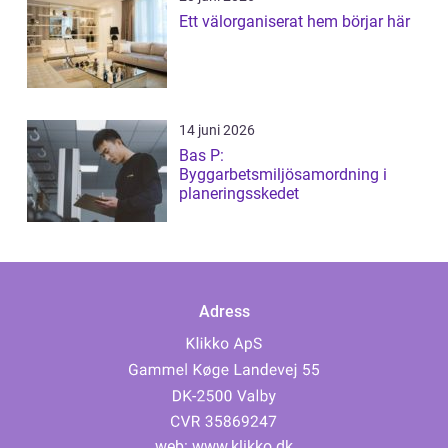
Ett välorganiserat hem börjar här
14 juni 2026
Bas P:
Byggarbetsmiljösamordning i
planeringsskedet
Adress
web:
www.klikko.dk